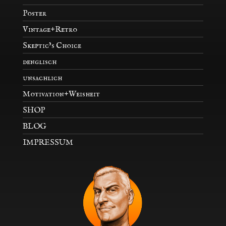
Poster
Vintage+Retro
Skeptic’s Choice
denglisch
unsachlich
Motivation+Weisheit
SHOP
BLOG
IMPRESSUM