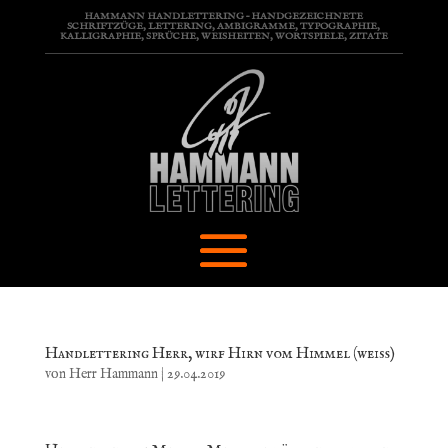
HAMMANN HANDLETTERING – HANDGEZEICHNETE
SCHRIFTZÜGE, LETTERING, AMBIGRAMME, TYPOGRAPHIE,
KALLIGRAPHIE, SPRÜCHE, WEISHEITEN, WORTSPIELE, ZITATE
Handlettering Herr, wirf Hirn vom Himmel (weiß)
von
Herr Hammann
|
29.04.2019