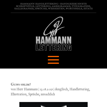
HAMMANN HANDLETTERING – HANDGEZEICHNETE
SCHRIFTZÜGE, LETTERING, AMBIGRAMME, TYPOGRAPHIE,
KALLIGRAPHIE, SPRÜCHE, WEISHEITEN, WORTSPIELE, ZITATE
Guns shlim!
von
Herr Hammann
|
13.08.2019
|
denglisch
,
Handlettering
,
Illustration
,
Sprüche
,
unsachlich