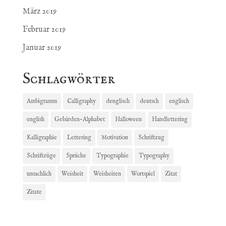
März 2019
Februar 2019
Januar 2019
Schlagwörter
Ambigramm
Calligraphy
denglisch
deutsch
englisch
english
Gebärden-Alphabet
Halloween
Handlettering
Kalligraphie
Lettering
Motivation
Schriftzug
Schriftzüge
Sprüche
Typographie
Typography
unsachlich
Weisheit
Weisheiten
Wortspiel
Zitat
Zitate