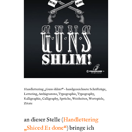
Handlettering „Guns shlim!“ – handgezeichnete Schriftzüge,
Lettering, Ambigramme, Typographie, Typography,
Kalligraphie, Calligraphy, Sprüche, Weisheiten, Wortspiele,
Zitate
LIEBE LEUTE,
an dieser Stelle (
Handlettering
„Shiced E1 done“
) bringe ich