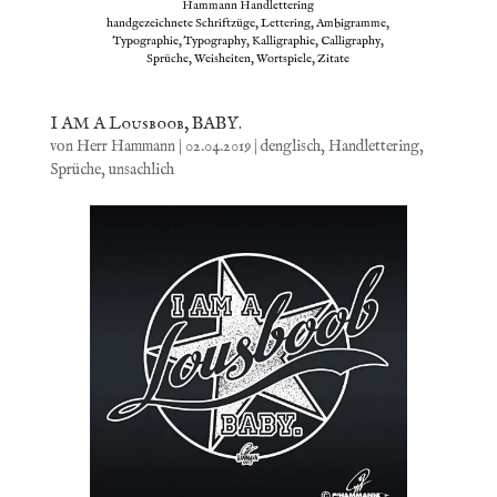
Hammann Handlettering
handgezeichnete Schriftzüge, Lettering, Ambigramme,
Typographie, Typography, Kalligraphie, Calligraphy,
Sprüche, Weisheiten, Wortspiele, Zitate
I AM A Lousboob, BABY.
von
Herr Hammann
|
02.04.2019
|
denglisch
,
Handlettering
,
Sprüche
,
unsachlich