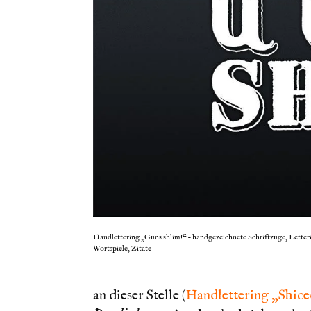
Handlettering „Guns shlim!“ – handgezeichnete Schriftzüge, Lette
Wortspiele, Zitate
LIEBE LEUTE,
an dieser Stelle (
Handlettering „Shice