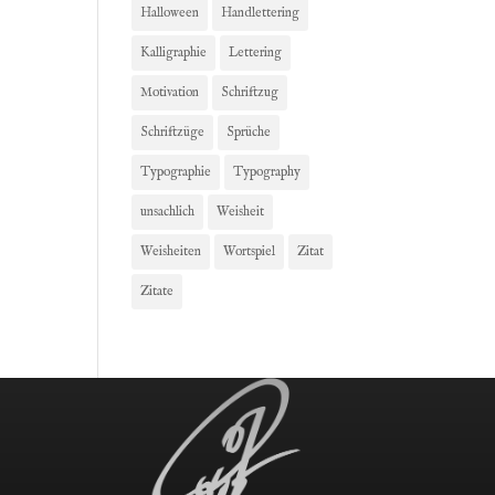
Halloween
Handlettering
Kalligraphie
Lettering
Motivation
Schriftzug
Schriftzüge
Sprüche
Typographie
Typography
unsachlich
Weisheit
Weisheiten
Wortspiel
Zitat
Zitate