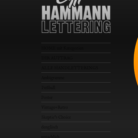
HOME mit Kategorien
IHR AUFTRAG
ALLE HANDLETTERINGS
Ambigramme
Fußball
Poster
Vintage+Retro
Skeptic’s Choice
denglisch
unsachlich