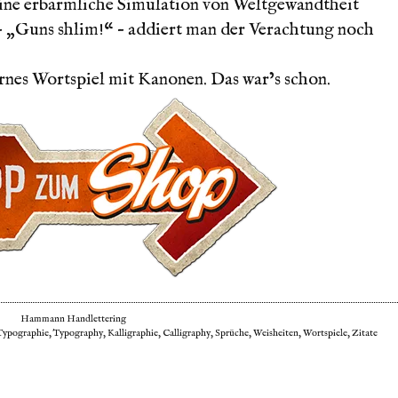
eine erbärmliche Simulation von Weltgewandtheit
– „Guns shlim!“ – addiert man der Verachtung noch
rnes Wortspiel mit Kanonen. Das war’s schon.
Hammann Handlettering
pographie, Typography, Kalligraphie, Calligraphy, Sprüche, Weisheiten, Wortspiele, Zitate