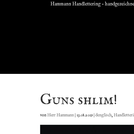
Hammann Handlettering – handgezeichnete
HO
Guns shlim!
von
Herr Hammann
|
13.08.2019
|
denglisch
,
Handletter