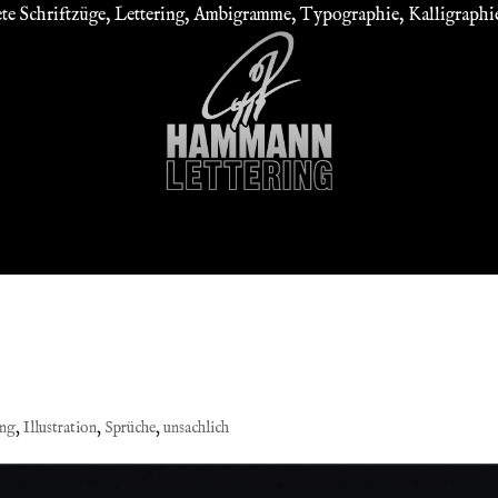
 Schriftzüge, Lettering, Ambigramme, Typographie, Kalligraphie,
ME
GALERIE
SHOP
IHR AUFTRAG
BLOG
IMPRE
ing
,
Illustration
,
Sprüche
,
unsachlich