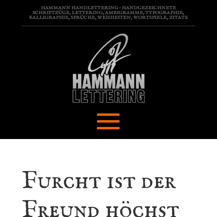
HAMMANN HANDLETTERING – HANDGEZEICHNETE
SCHRIFTZÜGE, LETTERING, AMBIGRAMME, TYPOGRAPHIE,
KALLIGRAPHIE, SPRÜCHE, WEISHEITEN, WORTSPIELE, ZITATE
Furcht ist der
Freund höchst