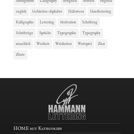
Ambigramm
Calligraphy
denglisch
deutsch
englisch
english
Gebärden-Alphabet
Halloween
Handlettering
Kalligraphie
Lettering
Motivation
Schriftzug
Schriftzüge
Sprüche
Typographie
Typography
unsachlich
Weisheit
Weisheiten
Wortspiel
Zitat
Zitate
HOME mit Kategorien