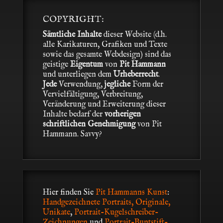
COPYRIGHT:
Sämtliche Inhalte
dieser Website (d.h.
alle Karikaturen, Grafiken und Texte
sowie das gesamte Webdesign) sind das
geistige
Eigentum
von
Pit Hammann
und unterliegen dem
Urheberrecht
.
Jede
Verwendung,
jegliche
Form der
Vervielfältigung, Verbreitung,
Veränderung und Erweiterung dieser
Inhalte bedarf der
vorherigen
schriftlichen Genehmigung
von Pit
Hammann. Savvy?
Hier finden Sie
Pit Hammanns Kunst
:
Handgezeichnete Portraits, Originale,
Unikate
,
Portrait-Kugelschreiber-
Zeichnungen
und
Portrait-Buntstift-