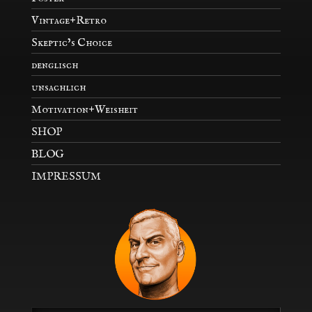
Vintage+Retro
Skeptic’s Choice
denglisch
unsachlich
Motivation+Weisheit
SHOP
BLOG
IMPRESSUM