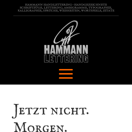
HAMMANN HANDLETTERING – HANDGEZEICHNETE
SCHRIFTZÜGE, LETTERING, AMBIGRAMME, TYPOGRAPHIE,
KALLIGRAPHIE, SPRÜCHE, WEISHEITEN, WORTSPIELE, ZITATE
Jetzt nicht.
Morgen.