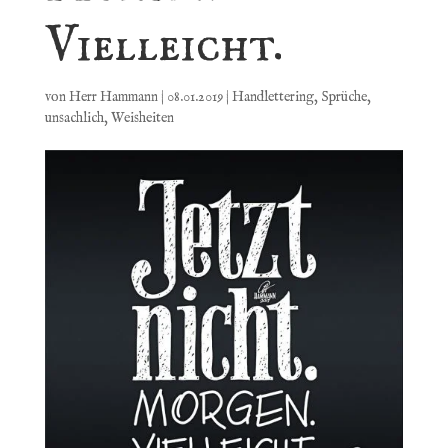
Vielleicht.
von
Herr Hammann
|
08.01.2019
|
Handlettering
,
Sprüche
,
unsachlich
,
Weisheiten