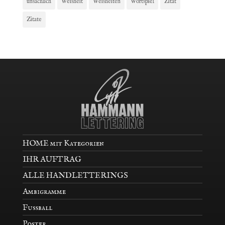
unsachlich
Weisheit
Weisheiten
Wortspiel
Zitat
Zitate
HOME mit Kategorien
IHR AUFTRAG
ALLE HANDLETTERINGS
Ambigramme
Fußball
Poster