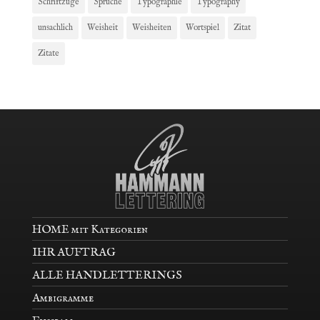
Schriftzüge
Sprüche
Typographie
Typography
unsachlich
Weisheit
Weisheiten
Wortspiel
Zitat
Zitate
HOME mit Kategorien
IHR AUFTRAG
ALLE HANDLETTERINGS
Ambigramme