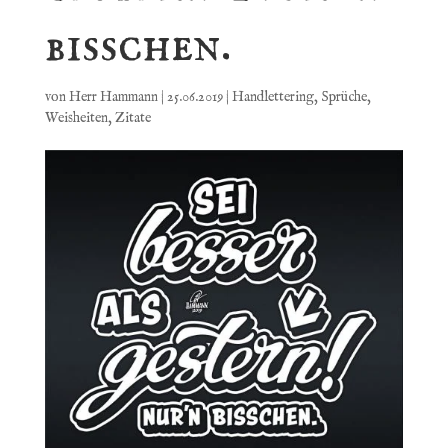
bisschen.
von
Herr Hammann
|
25.06.2019
|
Handlettering
,
Sprüche
,
Weisheiten
,
Zitate