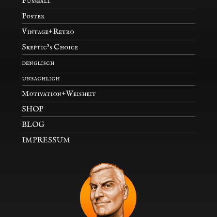
Fußball
Poster
Vintage+Retro
Skeptic’s Choice
denglisch
unsachlich
Motivation+Weisheit
SHOP
BLOG
IMPRESSUM