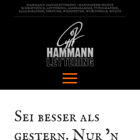
HAMMANN HANDLETTERING – HANDGEZEICHNETE
SCHRIFTZÜGE, LETTERING, AMBIGRAMME, TYPOGRAPHIE,
KALLIGRAPHIE, SPRÜCHE, WEISHEITEN, WORTSPIELE, ZITATE
Sei besser als
gestern. Nur ’n