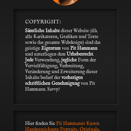
COPYRIGHT:
Sämtliche Inhalte
dieser Website (d.h.
alle Karikaturen, Grafiken und Texte
sowie das gesamte Webdesign) sind das
geistige
Eigentum
von
Pit Hammann
und unterliegen dem
Urheberrecht
.
Jede
Verwendung,
jegliche
Form der
Vervielfältigung, Verbreitung,
Veränderung und Erweiterung dieser
Inhalte bedarf der
vorherigen
schriftlichen Genehmigung
von Pit
Hammann. Savvy?
Hier finden Sie
Pit Hammanns Kunst
:
Handgezeichnete Portraits, Originale,