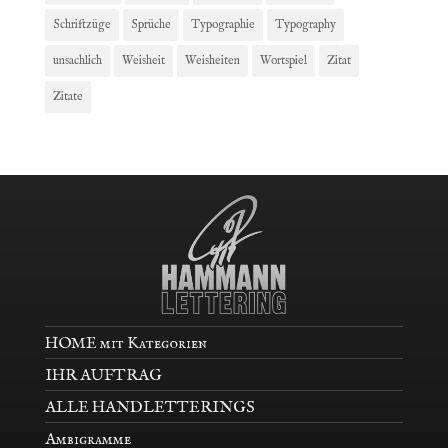
Schriftzüge
Sprüche
Typographie
Typography
unsachlich
Weisheit
Weisheiten
Wortspiel
Zitat
Zitate
HOME mit Kategorien
IHR AUFTRAG
ALLE HANDLETTERINGS
Ambigramme