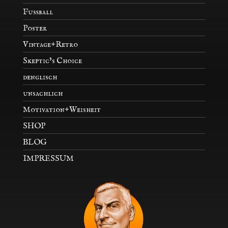
Fußball
Poster
Vintage+Retro
Skeptic’s Choice
denglisch
unsachlich
Motivation+Weisheit
SHOP
BLOG
IMPRESSUM