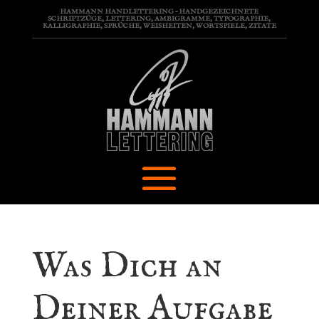
HAMMANN HANDLETTERING – HANDGEZEICHNETE
SCHRIFTZÜGE, LETTERING, AMBIGRAMME, TYPOGRAPHIE,
KALLIGRAPHIE, SPRÜCHE, WEISHEITEN, WORTSPIELE, ZITATE
Was Dich an
Deiner Aufgabe