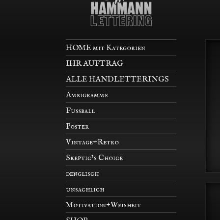
HOME mit Kategorien
IHR AUFTRAG
ALLE HANDLETTERINGS
Ambigramme
Fußball
Poster
Vintage+Retro
Skeptic’s Choice
denglisch
unsachlich
Motivation+Weisheit