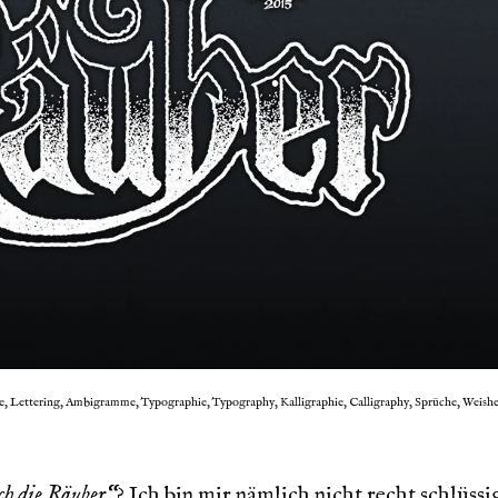
e, Lettering, Ambigramme, Typographie, Typography, Kalligraphie, Calligraphy, Sprüche, Weishe
h die Räuber“
? Ich bin mir nämlich nicht recht schlüssi