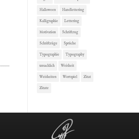
Halloween
Handlettering
Kalligraphie
Lettering
Motivation
Schriftzug
Schriftzüge
Sprüche
Typographie
Typography
unsachlich
Weisheit
Weisheiten
Wortspiel
Zitat
Zitate