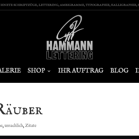
ETE SCHRIFTZÜGE, LETTERING, AMBIGRAMME, TYPOGRAPHIE, KALLIGRAPHIE, SP
ALERIE
SHOP
IHR AUFTRAG
BLOG
Räuber
he
,
unsachlich
,
Zitate