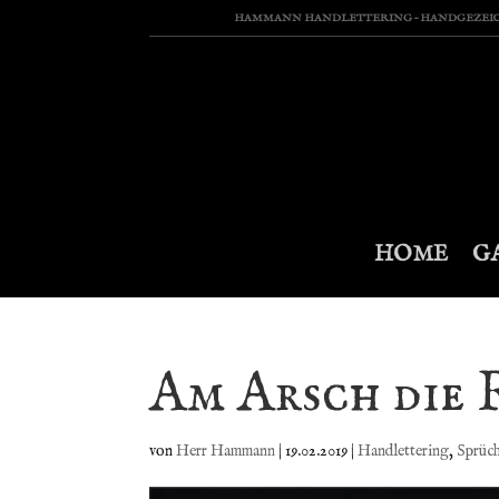
HAMMANN HANDLETTERING – HANDGEZEICHN
HOME
G
Am Arsch die 
von
Herr Hammann
|
19.02.2019
|
Handlettering
,
Sprüc