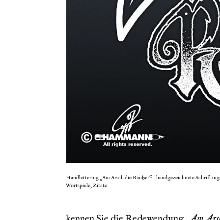
Handlettering „Am Arsch die Räuber“ – handgezeichnete Schriftzüg
Wortspiele, Zitate
LIEBE LEUTE,
kennen Sie die Redewendung
„Am Arsc