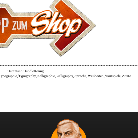
Hammann Handlettering
pographie, Typography, Kalligraphie, Calligraphy, Sprüche, Weisheiten, Wortspiele, Zitate